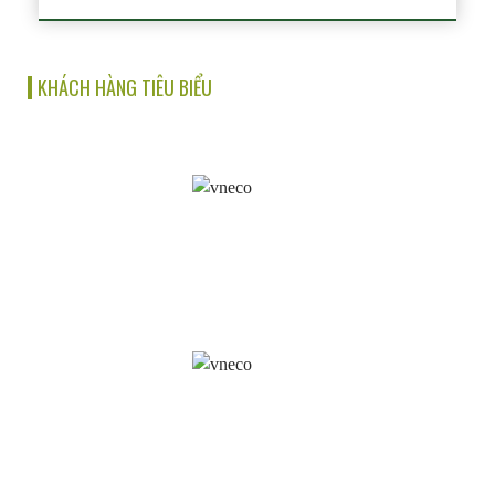
support equipment in 110-500KV substations.
Columns can be made of U, H, L, I steel
depending on the design. Materials for making
KHÁCH HÀNG TIÊU BIỂU
columns are of clear origin. Cylindrical
products are tested and strictly controlled in
terms of structure as well […]