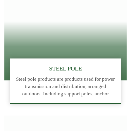
STEEL POLE
Steel pole products are products used for power
transmission and distribution, arranged
outdoors. Including support poles, anchor
poles, over poles with voltage levels from 110-
500KV. All steel towers are checked and
controlled under a closed process from material
checking, implementation, modeling and trial
installation special software – actual trial